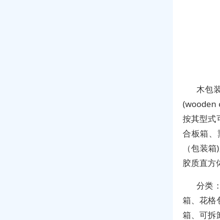
木包装
(wood
按其型式
合板箱、
（包装箱)
胶质直方
分类
箱、花格
箱、可拆