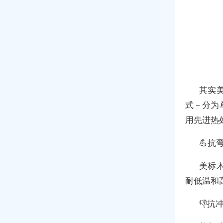
其实
式－分为
用先进热
💪抗
美标
耐低温和
👎抗